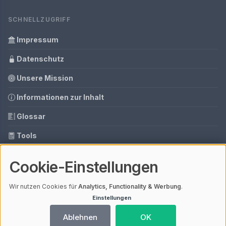
SCHNELLZUGRIFF
Impressum
Datenschutz
Unsere Mission
Informationen zur Inhalt
Glossar
Tools
Ihre Datenschutzeinstellungen
Cookie-Einstellungen
Media Daten
Wir nutzen Cookies für
Analytics, Functionality & Werbung
.
Einstellungen
© 2026 Fliesenleger Ratgeber | V4.1
Ablehnen
OK
Mit einem
ⓘ Affiliate-Link
gekennzeichnete Links unterstützen unsere