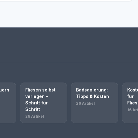
uern
Fliesen selbst
Badsanierung:
Kost
verlegen –
Tipps & Kosten
für
Schritt für
Flie
26 Artikel
Schritt
16 Art
28 Artikel