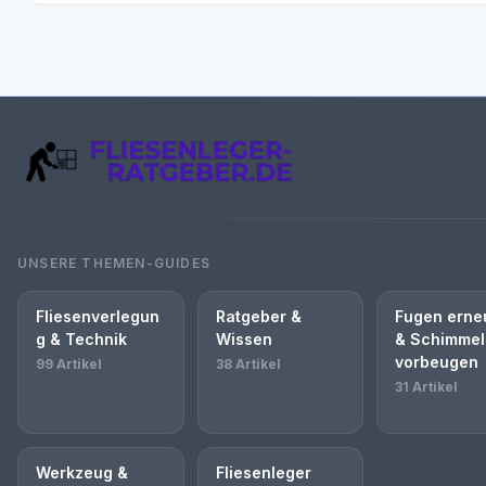
UNSERE THEMEN-GUIDES
Fliesenverlegun
Ratgeber &
Fugen erne
g & Technik
Wissen
& Schimmel
vorbeugen
99 Artikel
38 Artikel
31 Artikel
Werkzeug &
Fliesenleger